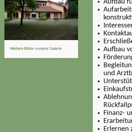
Aufbau fu
Aufarbeit
konstrukt
Interesse
Kontaktau
Erschlie
Aufbau v
Weitere Bilder unserer Galerie
Förderung
Begleitu
und Arzt
Unterstüt
Einkaufst
Ablehnung
Rückfallp
Finanz- 
Erarbeitu
Erlernen 